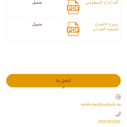
آلية إدارة المتطوعين
تحميل
نموذج الافصاح
تحميل
لجمعية العيدابي
اتصل بنا
edabi-ber@outlook.sa
0502352291