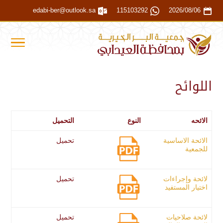
edabi-ber@outlook.sa
115103292
2026/08/06
اللوائح
الائحه
النوع
التحميل
الائحة الاساسية
تحميل
للجمعية
لائحة وإجراءات
تحميل
اختيار المستفيد
لائحة صلاحيات
تحميل