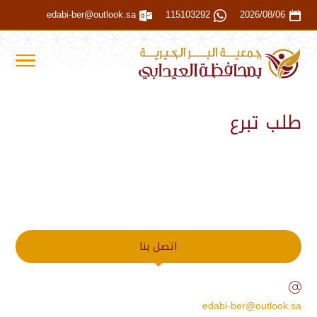
edabi-ber@outlook.sa
115103292
2026/08/06
طلب تبرع
اتصل بنا
edabi-ber@outlook.sa